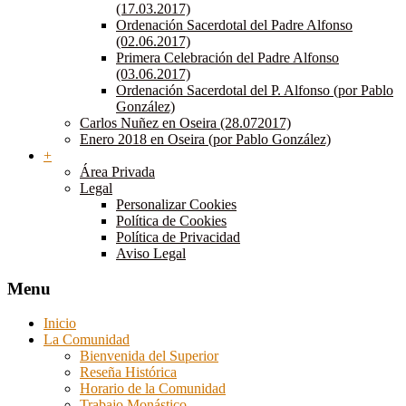
(17.03.2017)
Ordenación Sacerdotal del Padre Alfonso
(02.06.2017)
Primera Celebración del Padre Alfonso
(03.06.2017)
Ordenación Sacerdotal del P. Alfonso (por Pablo
González)
Carlos Nuñez en Oseira (28.072017)
Enero 2018 en Oseira (por Pablo González)
+
Área Privada
Legal
Personalizar Cookies
Política de Cookies
Política de Privacidad
Aviso Legal
Menu
Inicio
La Comunidad
Bienvenida del Superior
Reseña Histórica
Horario de la Comunidad
Trabajo Monástico