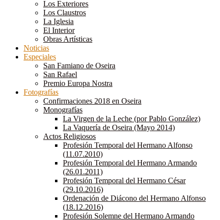
Los Exteriores
Los Claustros
La Iglesia
El Interior
Obras Artísticas
Noticias
Especiales
San Famiano de Oseira
San Rafael
Premio Europa Nostra
Fotografías
Confirmaciones 2018 en Oseira
Monografías
La Virgen de la Leche (por Pablo González)
La Vaquería de Oseira (Mayo 2014)
Actos Religiosos
Profesión Temporal del Hermano Alfonso
(11.07.2010)
Profesión Temporal del Hermano Armando
(26.01.2011)
Profesión Temporal del Hermano César
(29.10.2016)
Ordenación de Diácono del Hermano Alfonso
(18.12.2016)
Profesión Solemne del Hermano Armando