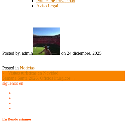
Política de Privacidad
Aviso Legal
Celebraciones Litúrgicas en Navidad
Posted by, admin
on 24 diciembre, 2025
Posted in
Noticias
Post
←
Visitas turísticas en Navidad
Semana Santa 2026. Oficios litúrgicos
→
navigation
síguenos en
En Donde estamos