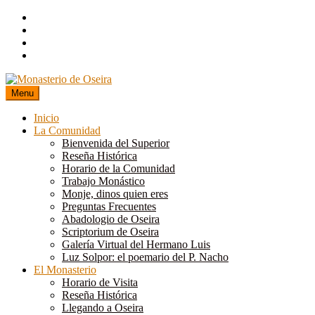
Skip
to
content
Menu
Inicio
La Comunidad
Bienvenida del Superior
Reseña Histórica
Horario de la Comunidad
Trabajo Monástico
Monje, dinos quien eres
Preguntas Frecuentes
Abadologio de Oseira
Scriptorium de Oseira
Galería Virtual del Hermano Luis
Luz Solpor: el poemario del P. Nacho
El Monasterio
Horario de Visita
Reseña Histórica
Llegando a Oseira