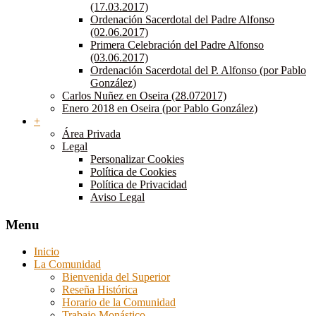
(17.03.2017)
Ordenación Sacerdotal del Padre Alfonso
(02.06.2017)
Primera Celebración del Padre Alfonso
(03.06.2017)
Ordenación Sacerdotal del P. Alfonso (por Pablo
González)
Carlos Nuñez en Oseira (28.072017)
Enero 2018 en Oseira (por Pablo González)
+
Área Privada
Legal
Personalizar Cookies
Política de Cookies
Política de Privacidad
Aviso Legal
Menu
Inicio
La Comunidad
Bienvenida del Superior
Reseña Histórica
Horario de la Comunidad
Trabajo Monástico