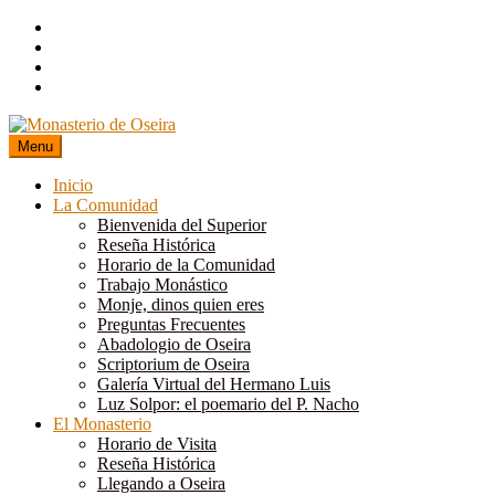
Skip
to
content
Menu
Inicio
La Comunidad
Bienvenida del Superior
Reseña Histórica
Horario de la Comunidad
Trabajo Monástico
Monje, dinos quien eres
Preguntas Frecuentes
Abadologio de Oseira
Scriptorium de Oseira
Galería Virtual del Hermano Luis
Luz Solpor: el poemario del P. Nacho
El Monasterio
Horario de Visita
Reseña Histórica
Llegando a Oseira