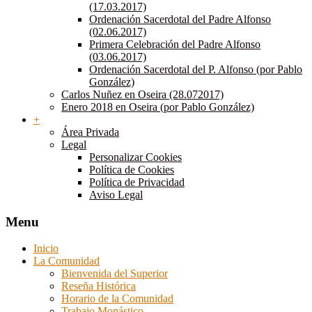
(17.03.2017)
Ordenación Sacerdotal del Padre Alfonso
(02.06.2017)
Primera Celebración del Padre Alfonso
(03.06.2017)
Ordenación Sacerdotal del P. Alfonso (por Pablo
González)
Carlos Nuñez en Oseira (28.072017)
Enero 2018 en Oseira (por Pablo González)
+
Área Privada
Legal
Personalizar Cookies
Política de Cookies
Política de Privacidad
Aviso Legal
Menu
Inicio
La Comunidad
Bienvenida del Superior
Reseña Histórica
Horario de la Comunidad
Trabajo Monástico