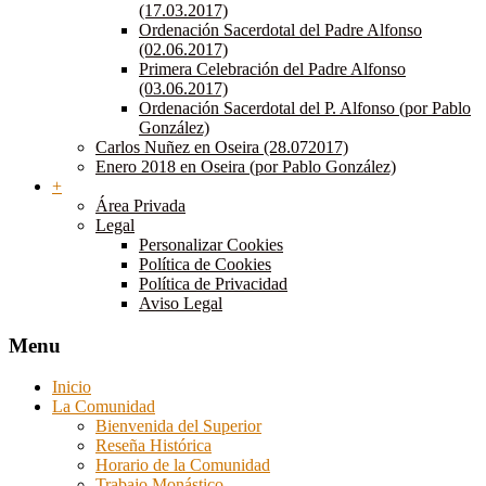
(17.03.2017)
Ordenación Sacerdotal del Padre Alfonso
(02.06.2017)
Primera Celebración del Padre Alfonso
(03.06.2017)
Ordenación Sacerdotal del P. Alfonso (por Pablo
González)
Carlos Nuñez en Oseira (28.072017)
Enero 2018 en Oseira (por Pablo González)
+
Área Privada
Legal
Personalizar Cookies
Política de Cookies
Política de Privacidad
Aviso Legal
Menu
Inicio
La Comunidad
Bienvenida del Superior
Reseña Histórica
Horario de la Comunidad
Trabajo Monástico