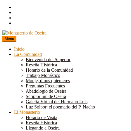
Skip
to
content
Menu
Inicio
La Comunidad
Bienvenida del Superior
Reseña Histórica
Horario de la Comunidad
Trabajo Monástico
Monje, dinos quien eres
Preguntas Frecuentes
Abadologio de Oseira
Scriptorium de Oseira
Galería Virtual del Hermano Luis
Luz Solpor: el poemario del P. Nacho
El Monasterio
Horario de Visita
Reseña Histórica
Llegando a Oseira