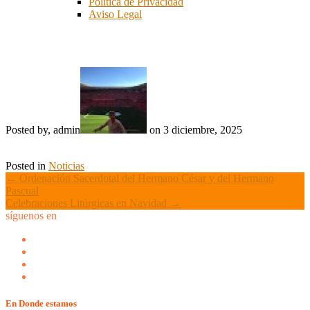
Política de Privacidad
Aviso Legal
Visitas turísticas en Navidad
Posted by, admin
on 3 diciembre, 2025
Posted in
Noticias
Post
←
Ordenación Sacerdotal del Hermano César y del Hermano
Pascual
navigation
Celebraciones Litúrgicas en Navidad
→
síguenos en
En Donde estamos