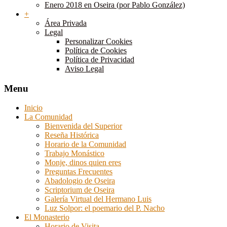
Enero 2018 en Oseira (por Pablo González)
+
Área Privada
Legal
Personalizar Cookies
Política de Cookies
Política de Privacidad
Aviso Legal
Menu
Inicio
La Comunidad
Bienvenida del Superior
Reseña Histórica
Horario de la Comunidad
Trabajo Monástico
Monje, dinos quien eres
Preguntas Frecuentes
Abadologio de Oseira
Scriptorium de Oseira
Galería Virtual del Hermano Luis
Luz Solpor: el poemario del P. Nacho
El Monasterio
Horario de Visita