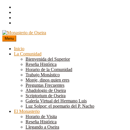
Skip
to
content
Menu
Inicio
La Comunidad
Bienvenida del Superior
Reseña Histórica
Horario de la Comunidad
Trabajo Monástico
Monje, dinos quien eres
Preguntas Frecuentes
Abadologio de Oseira
Scriptorium de Oseira
Galería Virtual del Hermano Luis
Luz Solpor: el poemario del P. Nacho
El Monasterio
Horario de Visita
Reseña Histórica
Llegando a Oseira