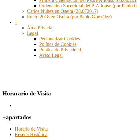
Primera Celebración del Padre Alfonso (03.06.201
Ordenación Sacerdotal del P. Alfonso (por Pablo 
Carlos Nuñez en Oseira (28.072017)
Enero 2018 en Oseira (por Pablo González)
+
Área Privada
Legal
Personalizar Cookies
Política de Cookies
Política de Privacidad
Aviso Legal
Donativos
Horarario de Visita
+apartados
Horario de Visita
Reseña Histórica