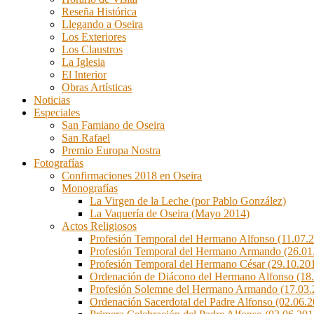
Reseña Histórica
Llegando a Oseira
Los Exteriores
Los Claustros
La Iglesia
El Interior
Obras Artísticas
Noticias
Especiales
San Famiano de Oseira
San Rafael
Premio Europa Nostra
Fotografías
Confirmaciones 2018 en Oseira
Monografías
La Virgen de la Leche (por Pablo González)
La Vaquería de Oseira (Mayo 2014)
Actos Religiosos
Profesión Temporal del Hermano Alfonso (11.07.
Profesión Temporal del Hermano Armando (26.01
Profesión Temporal del Hermano César (29.10.20
Ordenación de Diácono del Hermano Alfonso (18
Profesión Solemne del Hermano Armando (17.03.
Ordenación Sacerdotal del Padre Alfonso (02.06.