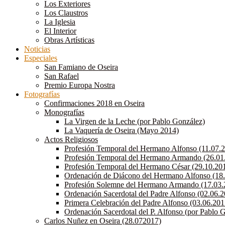
Los Exteriores
Los Claustros
La Iglesia
El Interior
Obras Artísticas
Noticias
Especiales
San Famiano de Oseira
San Rafael
Premio Europa Nostra
Fotografías
Confirmaciones 2018 en Oseira
Monografías
La Virgen de la Leche (por Pablo González)
La Vaquería de Oseira (Mayo 2014)
Actos Religiosos
Profesión Temporal del Hermano Alfonso (11.07.
Profesión Temporal del Hermano Armando (26.01
Profesión Temporal del Hermano César (29.10.20
Ordenación de Diácono del Hermano Alfonso (18
Profesión Solemne del Hermano Armando (17.03.
Ordenación Sacerdotal del Padre Alfonso (02.06.
Primera Celebración del Padre Alfonso (03.06.201
Ordenación Sacerdotal del P. Alfonso (por Pablo 
Carlos Nuñez en Oseira (28.072017)